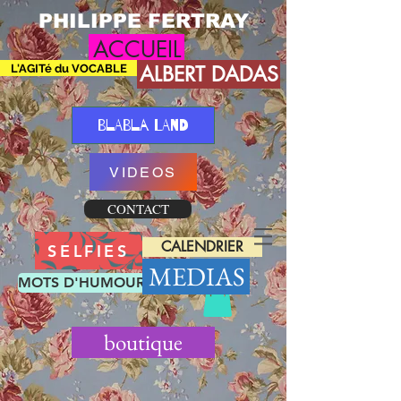
PHILIPPE FERTRAY
ACCUEIL
L'AGITé du VOCABLE
ALBERT DADAS
BLABLA LAND
VIDEOS
CONTACT
CALENDRIER
SELFIES
MEDIAS
MOTS D'HUMOUR
boutique
Sort by