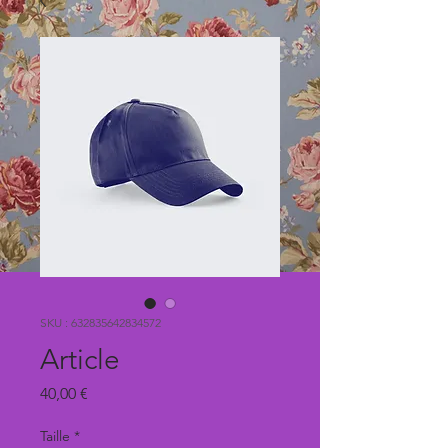
SKU : 632835642834572
Article
Prix
40,00 €
Taille
*