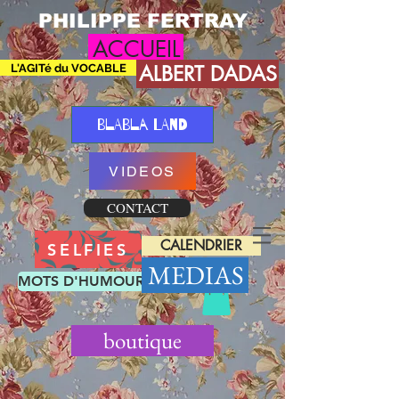
PHILIPPE FERTRAY
ACCUEIL
L'AGITé du VOCABLE
ALBERT DADAS
BLABLA LAND
VIDEOS
CONTACT
CALENDRIER
SELFIES
MEDIAS
MOTS D'HUMOUR
boutique